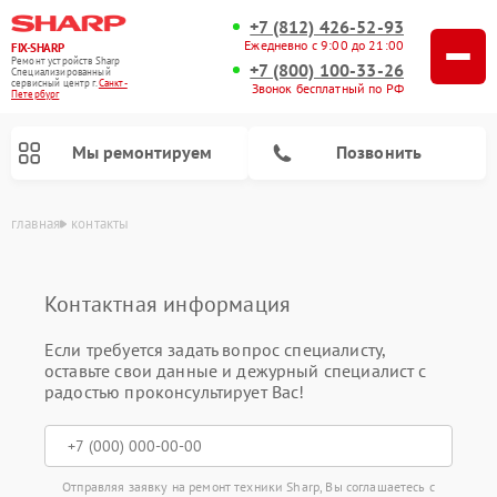
+7 (812) 426-52-93
Ежедневно с 9:00 до 21:00
FIX-SHARP
Ремонт устройств Sharp
+7 (800) 100-33-26
Специализированный
cервисный центр г.
Санкт-
Звонок бесплатный по РФ
Петербург
Мы ремонтируем
Позвонить
главная
контакты
Контактная информация
Если требуется задать вопрос специалисту,
оставьте свои данные и дежурный специалист с
радостью проконсультирует Вас!
Ремонт микроволновых печей Sharp
Ремонт посудомоечных машин Sharp
Ремонт стиральных машин Sharp
Отправляя заявку на ремонт техники Sharp, Вы соглашаетесь с