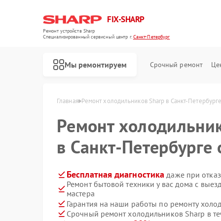
FIX-SHARP
Ремонт устройств Sharp
Специализированный cервисный центр г.
Санкт-Петербург
Мы ремонтируем
Срочный ремонт
Це
Главная
Ремонт холодильников Sharp в Санкт-Петербург
Ремонт холодильни
в Санкт-Петербурге 
Бесплатная диагностика
даже при отказ
Ремонт бытовой техники у вас дома с вые
Ремонт микроволновых печей Sharp
Ремонт посудомоечных машин Sharp
Ремонт стиральных машин Sharp
мастера
Гарантия на наши работы по ремонту холо
Срочный ремонт холодильников Sharp в те