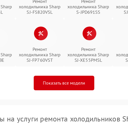
Ремонт
Ремонт
 Sharp
холодильника Sharp
холодильника Sharp
холод
SL
SJ-FS820VSL
S-JPD691SS
S
Ремонт
Ремонт
 Sharp
холодильника Sharp
холодильника Sharp
холод
BE
SJ-FP760VST
SJ-XE55PMSL
S
Показать все модели
ы на услуги ремонта холодильников S