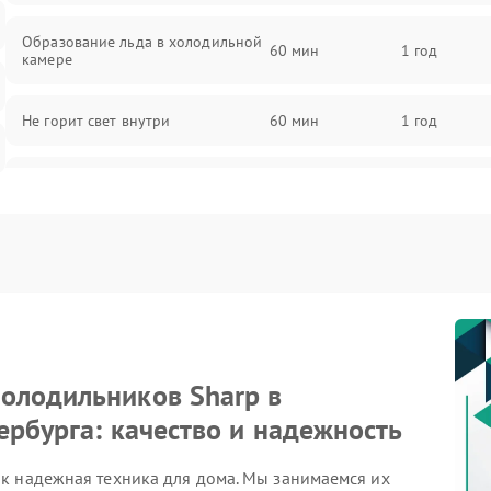
Образование льда в холодильной
60 мин
1 год
камере
Не горит свет внутри
60 мин
1 год
Поломка термостата
60 мин
1 год
Не работает вентилятор
60 мин
1 год
Поломка системы No Frost
60 мин
1 год
Образование конденсата на
60 мин
1 год
стенках
олодильников Sharp в
ербурга: качество и надежность
Сбой в работе инвертора
60 мин
1 год
к надежная техника для дома. Мы занимаемся их