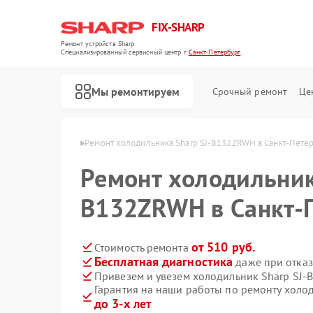
FIX-SHARP
Ремонт устройств Sharp
Специализированный cервисный центр г.
Санкт-Петербург
Мы ремонтируем
Срочный ремонт
Це
 в Санкт-Петербурге
Ремонт холодильника Sharp SJ-B132ZRWH в Санкт-Пете
Ремонт холодильник
B132ZRWH в Санкт-
от 510 руб.
Стоимость ремонта
Бесплатная диагностика
даже при отказ
Ремонт микроволновых печей Sharp
Ремонт посудомоечных машин Sharp
Ремонт стиральных машин Sharp
Привезем и увезем холодильник Sharp SJ
Гарантия на наши работы по ремонту хол
до 3-х лет