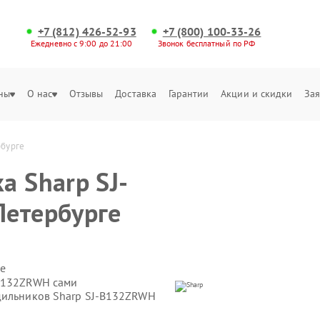
+7 (812) 426-52-93
+7 (800) 100-33-26
Ежедневно с 9:00 до 21:00
Звонок бесплатный по РФ
ны
О нас
Отзывы
Доставка
Гарантии
Акции и скидки
Зая
рбурге
а Sharp SJ-
Петербурге
е
-B132ZRWH сами
одильников Sharp SJ-B132ZRWH