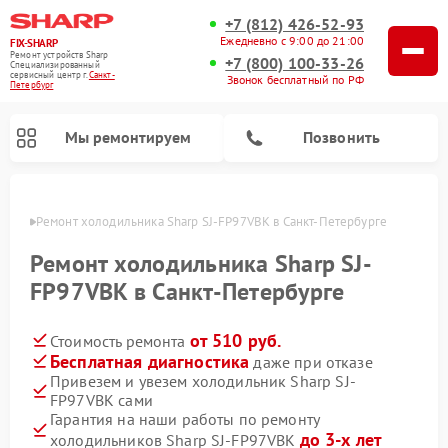
+7 (812) 426-52-93
Ежедневно с 9:00 до 21:00
FIX-SHARP
Ремонт устройств Sharp
+7 (800) 100-33-26
Специализированный
cервисный центр г.
Санкт-
Звонок бесплатный по РФ
Петербург
Мы ремонтируем
Позвонить
бурге
Ремонт холодильника Sharp SJ-FP97VBK в Санкт-Петербурге
Ремонт холодильника Sharp SJ-
FP97VBK в Санкт-Петербурге
от 510 руб.
Стоимость ремонта
Ремонт микроволновых печей Sharp
Ремонт посудомоечных машин Sharp
Ремонт стиральных машин Sharp
Бесплатная диагностика
даже при отказе
Привезем и увезем холодильник Sharp SJ-
FP97VBK сами
Гарантия на наши работы по ремонту
до 3-х лет
холодильников Sharp SJ-FP97VBK