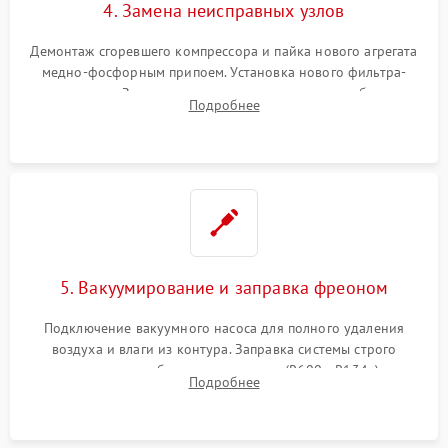
4. Замена неисправных узлов
Демонтаж сгоревшего компрессора и пайка нового агрегата
медно-фосфорным припоем. Установка нового фильтра-
осушителя. Замена изношенных вентиляторов обдува,
Подробнее
сломанных заслонок или поврежденных дверных петель.
5. Вакуумирование и заправка фреоном
Подключение вакуумного насоса для полного удаления
воздуха и влаги из контура. Заправка системы строго
дозированным объемом хладагента (R600a, R134a) по
Подробнее
электронным весам. Контроль рабочего давления в системе.