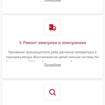
продувка капиллярной трубки для устранения засоров.
3. Ремонт электрики и электроники
Прозвонка пускозащитного реле, датчиков температуры и
терморегулятора. Восстановление цепей питания системы No
Frost, включая ТЭН оттайки и вентилятор. Ремонт или замена
Подробнее
платы управления при сбоях алгоритмов.