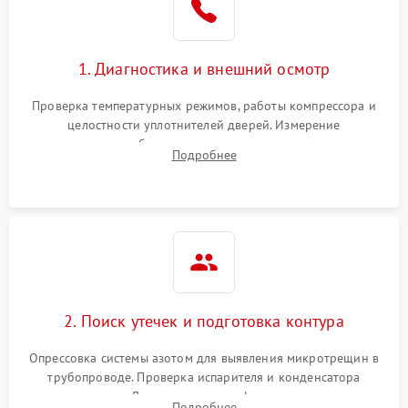
на стенках
Сбой в работе инвертора
2100 ₽
Подробнее →
1. Диагностика и внешний осмотр
Запах горелого при
2000 ₽
Подробнее →
Проверка температурных режимов, работы компрессора и
работе
целостности уплотнителей дверей. Измерение
сопротивления обмоток мотора, проверка термостата и
Не включается
Подробнее
1000 ₽
Подробнее →
считывание кодов ошибок с электронного дисплея.
холодильник
Проблемы с системой
автоматической
1800 ₽
Подробнее →
разморозки
2. Поиск утечек и подготовка контура
Опрессовка системы азотом для выявления микротрещин в
трубопроводе. Проверка испарителя и конденсатора
течеискателем. Демонтаж старого фильтра-осушителя и
Подробнее