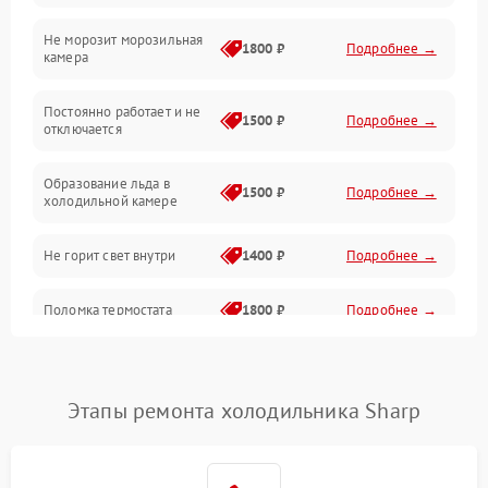
Не морозит морозильная
Дренаж
1800 ₽
Подробнее →
камера
Оттайка
Постоянно работает и не
1500 ₽
Подробнее →
отключается
Программное обеспечение
Образование льда в
1500 ₽
Подробнее →
холодильной камере
Не горит свет внутри
1400 ₽
Подробнее →
Поломка термостата
1800 ₽
Подробнее →
Не работает вентилятор
1800 ₽
Подробнее →
Этапы ремонта холодильника Sharp
Поломка системы No Frost
2600 ₽
Подробнее →
Образование конденсата
1800 ₽
Подробнее →