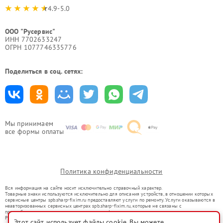
4.9-5.0
ООО "Русервис"
ИНН 7702633247
ОГРН 1077746335776
Поделиться в соц. сетях:
Мы принимаем
все формы оплаты
Политика конфиденциальности
Вся информация на сайте носит исключительно справочный характер.
Товарные знаки используются исключительно для описания устройств, в отношении которых
сервисные центры spb.sharp-fixim.ru предоставляют услуги по ремонту. Услуги оказываются в
неавторизованных сервисных центрах spb.sharp-fixim.ru, которые не связаны с
правообладателями товарных знаков или их официальными представителями.
Ремонт осуществляется для устройств, уже введенных в гражданский оборот в соответствии
Этот сайт использует файлы cookie. Вы можете