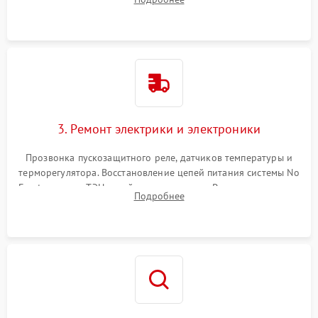
продувка капиллярной трубки для устранения засоров.
3. Ремонт электрики и электроники
Прозвонка пускозащитного реле, датчиков температуры и
терморегулятора. Восстановление цепей питания системы No
Frost, включая ТЭН оттайки и вентилятор. Ремонт или замена
Подробнее
платы управления при сбоях алгоритмов.