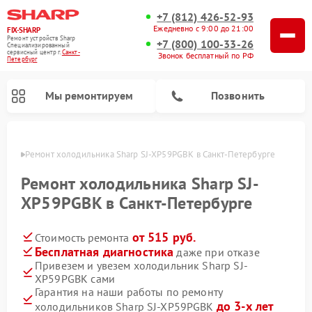
+7 (812) 426-52-93
Ежедневно с 9:00 до 21:00
FIX-SHARP
Ремонт устройств Sharp
+7 (800) 100-33-26
Специализированный
cервисный центр г.
Санкт-
Звонок бесплатный по РФ
Петербург
Мы ремонтируем
Позвонить
бурге
Ремонт холодильника Sharp SJ-XP59PGBK в Санкт-Петербурге
Ремонт холодильника Sharp SJ-
XP59PGBK в Санкт-Петербурге
от 515 руб.
Стоимость ремонта
Ремонт микроволновых печей Sharp
Ремонт посудомоечных машин Sharp
Ремонт стиральных машин Sharp
Бесплатная диагностика
даже при отказе
Привезем и увезем холодильник Sharp SJ-
XP59PGBK сами
Гарантия на наши работы по ремонту
до 3-х лет
холодильников Sharp SJ-XP59PGBK