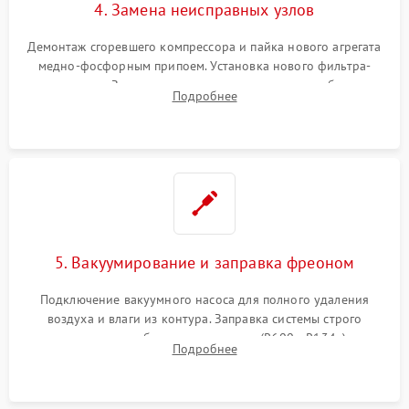
4. Замена неисправных узлов
Демонтаж сгоревшего компрессора и пайка нового агрегата
медно-фосфорным припоем. Установка нового фильтра-
осушителя. Замена изношенных вентиляторов обдува,
Подробнее
сломанных заслонок или поврежденных дверных петель.
5. Вакуумирование и заправка фреоном
Подключение вакуумного насоса для полного удаления
воздуха и влаги из контура. Заправка системы строго
дозированным объемом хладагента (R600a, R134a) по
Подробнее
электронным весам. Контроль рабочего давления в системе.