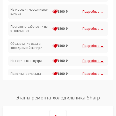
Не морозит морозильная
Дренаж
1800 ₽
Подробнее →
камера
Оттайка
Постоянно работает и не
1500 ₽
Подробнее →
отключается
Программное обеспечение
Образование льда в
1500 ₽
Подробнее →
холодильной камере
Не горит свет внутри
1400 ₽
Подробнее →
Поломка термостата
1800 ₽
Подробнее →
Не работает вентилятор
1800 ₽
Подробнее →
Этапы ремонта холодильника Sharp
Поломка системы No Frost
2600 ₽
Подробнее →
Образование конденсата
1800 ₽
Подробнее →