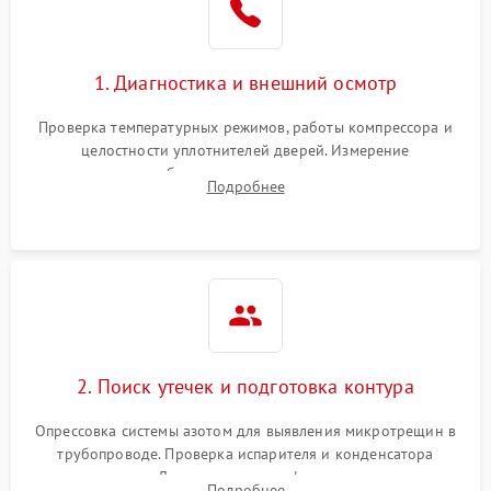
на стенках
Сбой в работе инвертора
2100 ₽
Подробнее →
1. Диагностика и внешний осмотр
Запах горелого при
2000 ₽
Подробнее →
Проверка температурных режимов, работы компрессора и
работе
целостности уплотнителей дверей. Измерение
сопротивления обмоток мотора, проверка термостата и
Не включается
Подробнее
1000 ₽
Подробнее →
считывание кодов ошибок с электронного дисплея.
холодильник
Проблемы с системой
автоматической
1800 ₽
Подробнее →
разморозки
2. Поиск утечек и подготовка контура
Опрессовка системы азотом для выявления микротрещин в
трубопроводе. Проверка испарителя и конденсатора
течеискателем. Демонтаж старого фильтра-осушителя и
Подробнее