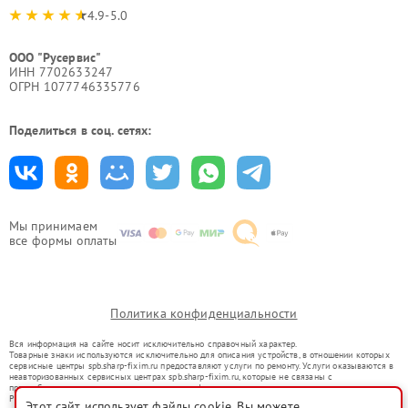
4.9-5.0
ООО "Русервис"
ИНН 7702633247
ОГРН 1077746335776
Поделиться в соц. сетях:
Мы принимаем
все формы оплаты
Политика конфиденциальности
Вся информация на сайте носит исключительно справочный характер.
Товарные знаки используются исключительно для описания устройств, в отношении которых
сервисные центры spb.sharp-fixim.ru предоставляют услуги по ремонту. Услуги оказываются в
неавторизованных сервисных центрах spb.sharp-fixim.ru, которые не связаны с
правообладателями товарных знаков или их официальными представителями.
Ремонт осуществляется для устройств, уже введенных в гражданский оборот в соответствии
Этот сайт использует файлы cookie. Вы можете