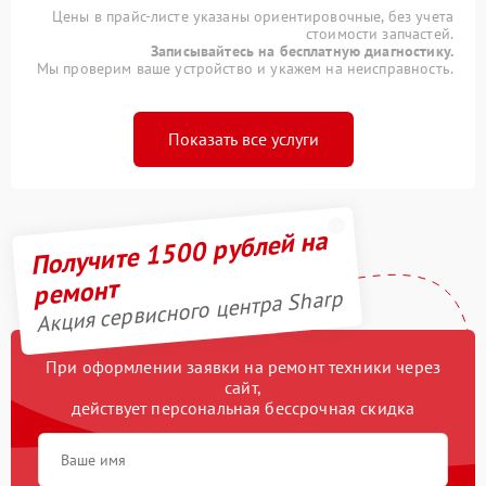
Цены в прайс-листе указаны ориентировочные, без учета
стоимости запчастей.
Записывайтесь на бесплатную диагностику.
Мы проверим ваше устройство и укажем на неисправность.
Показать все услуги
Получите 1500 рублей на
ремонт
Акция сервисного центра Sharp
При оформлении заявки на ремонт техники через
сайт,
действует персональная бессрочная скидка