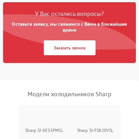
Поломка системы No Frost
2600 ₽
Подробнее →
У Вас остались вопросы?
Оставьте заявку, мы свяжемся с Вами в ближайшее
Образование конденсата
1800 ₽
Подробнее →
на стенках
время
Сбой в работе инвертора
2100 ₽
Подробнее →
Заказать звонок
Запах горелого при
2000 ₽
Подробнее →
работе
Не включается
1000 ₽
Подробнее →
холодильник
Модели холодильников Sharp
Проблемы с системой
автоматической
1800 ₽
Подробнее →
разморозки
Sharp SJ-XE55PMSL
Sharp SJ-FS820VSL