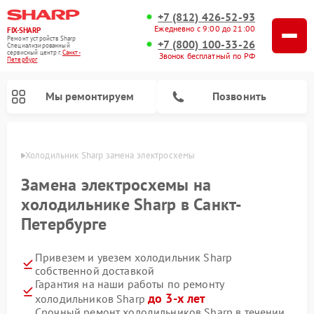
+7 (812) 426-52-93
Ежедневно с 9:00 до 21:00
FIX-SHARP
Ремонт устройств Sharp
+7 (800) 100-33-26
Специализированный
cервисный центр г.
Санкт-
Звонок бесплатный по РФ
Петербург
Мы ремонтируем
Позвонить
бурге
Холодильник Sharp замена электросхемы
Замена электросхемы на
холодильнике Sharp в Санкт-
Петербурге
Ремонт микроволновых печей Sharp
Ремонт посудомоечных машин Sharp
Ремонт стиральных машин Sharp
Привезем и увезем холодильник Sharp
собственной доставкой
Гарантия на наши работы по ремонту
до 3-х лет
холодильников Sharp
Срочный ремонт холодильников Sharp в течении