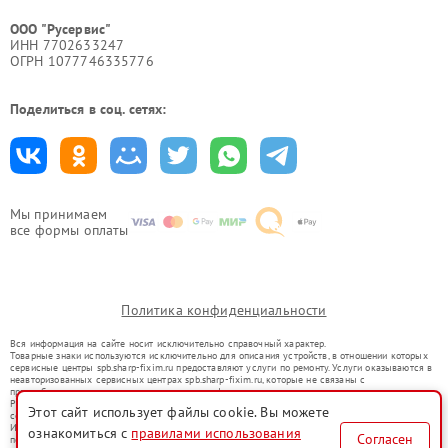
ООО "Русервис"
ИНН 7702633247
ОГРН 1077746335776
Поделиться в соц. сетях:
Мы принимаем
все формы оплаты
Политика конфиденциальности
Вся информация на сайте носит исключительно справочный характер.
Товарные знаки используются исключительно для описания устройств, в отношении которых
сервисные центры spb.sharp-fixim.ru предоставляют услуги по ремонту. Услуги оказываются в
неавторизованных сервисных центрах spb.sharp-fixim.ru, которые не связаны с
правообладателями товарных знаков или их официальными представителями.
Ремонт осуществляется для устройств, уже введенных в гражданский оборот в соответствии
Этот сайт использует файлы cookie. Вы можете
со статьей 1487 ГК РФ.
Использование товарных знаков не преследует цели индивидуализации услуг или введения
ознакомиться с
правилами использования
Согласен
потребителей в заблуждение, а служит для информирования о предоставляемых услугах по