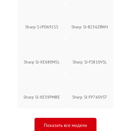
Sharp S-JPD691SS
Sharp SJ-B236ZRWH
Sharp SJ-XE680MSL
Sharp SJ-FS810VSL
Sharp SJ-XE59PMBE
Sharp SJ-FP760VST
Показать все модели