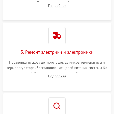
течеискателем. Демонтаж старого фильтра-осушителя и
Подробнее
продувка капиллярной трубки для устранения засоров.
3. Ремонт электрики и электроники
Прозвонка пускозащитного реле, датчиков температуры и
терморегулятора. Восстановление цепей питания системы No
Frost, включая ТЭН оттайки и вентилятор. Ремонт или замена
Подробнее
платы управления при сбоях алгоритмов.