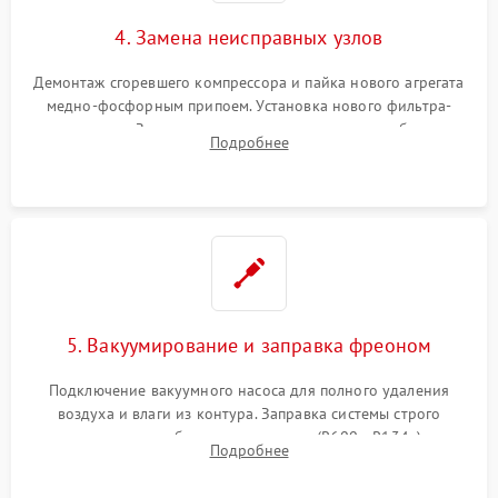
4. Замена неисправных узлов
Демонтаж сгоревшего компрессора и пайка нового агрегата
медно-фосфорным припоем. Установка нового фильтра-
осушителя. Замена изношенных вентиляторов обдува,
Подробнее
сломанных заслонок или поврежденных дверных петель.
5. Вакуумирование и заправка фреоном
Подключение вакуумного насоса для полного удаления
воздуха и влаги из контура. Заправка системы строго
дозированным объемом хладагента (R600a, R134a) по
Подробнее
электронным весам. Контроль рабочего давления в системе.