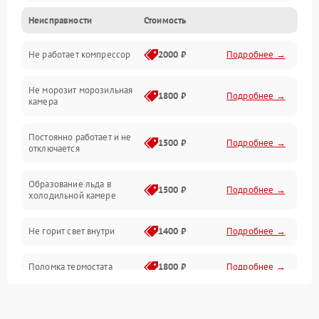
Неисправности
Стоимость
Механика
Не работает компрессор
2000 ₽
Подробнее →
Электропитание
Не морозит морозильная
Дренаж
1800 ₽
Подробнее →
камера
Оттайка
Постоянно работает и не
1500 ₽
Подробнее →
отключается
Программное обеспечение
Образование льда в
1500 ₽
Подробнее →
холодильной камере
Не горит свет внутри
1400 ₽
Подробнее →
Поломка термостата
1800 ₽
Подробнее →
Не работает вентилятор
1800 ₽
Подробнее →