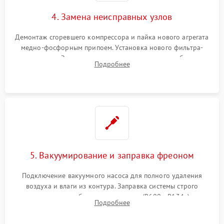
4. Замена неисправных узлов
Демонтаж сгоревшего компрессора и пайка нового агрегата
медно-фосфорным припоем. Установка нового фильтра-
осушителя. Замена изношенных вентиляторов обдува,
Подробнее
сломанных заслонок или поврежденных дверных петель.
5. Вакуумирование и заправка фреоном
Подключение вакуумного насоса для полного удаления
воздуха и влаги из контура. Заправка системы строго
дозированным объемом хладагента (R600a, R134a) по
Подробнее
электронным весам. Контроль рабочего давления в системе.