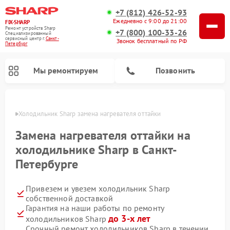
+7 (812) 426-52-93
Ежедневно с 9:00 до 21:00
FIX-SHARP
Ремонт устройств Sharp
+7 (800) 100-33-26
Специализированный
cервисный центр г.
Санкт-
Звонок бесплатный по РФ
Петербург
Мы ремонтируем
Позвонить
бурге
Холодильник Sharp замена нагревателя оттайки
Замена нагревателя оттайки на
холодильнике Sharp в Санкт-
Петербурге
Ремонт микроволновых печей Sharp
Ремонт посудомоечных машин Sharp
Ремонт стиральных машин Sharp
Привезем и увезем холодильник Sharp
собственной доставкой
Гарантия на наши работы по ремонту
до 3-х лет
холодильников Sharp
Срочный ремонт холодильников Sharp в течении