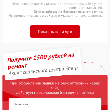
Цены в прайс-листе указаны ориентировочные, без учета
стоимости запчастей.
Записывайтесь на бесплатную диагностику.
Мы проверим ваше устройство и укажем на неисправность.
Показать все услуги
Получите 1500 рублей на
ремонт
Акция сервисного центра Sharp
При оформлении заявки на ремонт техники через
сайт,
действует персональная бессрочная скидка