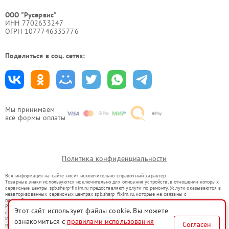
ООО "Русервис"
ИНН 7702633247
ОГРН 1077746335776
Поделиться в соц. сетях:
Мы принимаем
все формы оплаты
Политика конфиденциальности
Вся информация на сайте носит исключительно справочный характер.
Товарные знаки используются исключительно для описания устройств, в отношении которых
сервисные центры spb.sharp-fixim.ru предоставляют услуги по ремонту. Услуги оказываются в
неавторизованных сервисных центрах spb.sharp-fixim.ru, которые не связаны с
правообладателями товарных знаков или их официальными представителями.
Ремонт осуществляется для устройств, уже введенных в гражданский оборот в соответствии
Этот сайт использует файлы cookie. Вы можете
со статьей 1487 ГК РФ.
Использование товарных знаков не преследует цели индивидуализации услуг или введения
ознакомиться с
правилами использования
Согласен
потребителей в заблуждение, а служит для информирования о предоставляемых услугах по