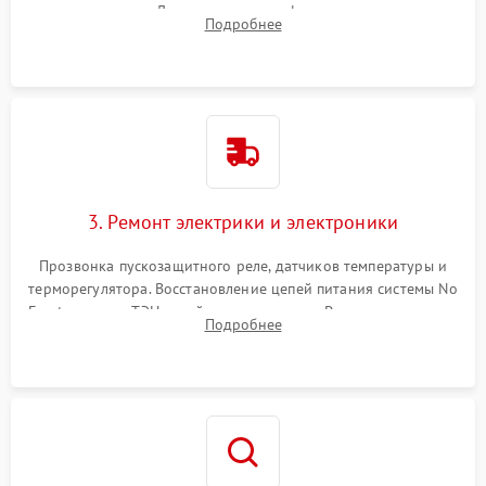
течеискателем. Демонтаж старого фильтра-осушителя и
Подробнее
продувка капиллярной трубки для устранения засоров.
3. Ремонт электрики и электроники
Прозвонка пускозащитного реле, датчиков температуры и
терморегулятора. Восстановление цепей питания системы No
Frost, включая ТЭН оттайки и вентилятор. Ремонт или замена
Подробнее
платы управления при сбоях алгоритмов.