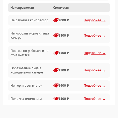
Неисправности
Стоимость
Механика
Не работает компрессор
2000 ₽
Подробнее →
Электропитание
Не морозит морозильная
Дренаж
1800 ₽
Подробнее →
камера
Оттайка
Постоянно работает и не
1500 ₽
Подробнее →
отключается
Программное обеспечение
Образование льда в
1500 ₽
Подробнее →
холодильной камере
Не горит свет внутри
1400 ₽
Подробнее →
Поломка термостата
1800 ₽
Подробнее →
Не работает вентилятор
1800 ₽
Подробнее →