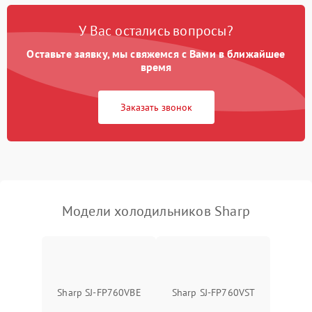
Поломка системы No Frost
2600 ₽
Подробнее →
У Вас остались вопросы?
Оставьте заявку, мы свяжемся с Вами в ближайшее
Образование конденсата
1800 ₽
Подробнее →
на стенках
время
Сбой в работе инвертора
2100 ₽
Подробнее →
Заказать звонок
Запах горелого при
2000 ₽
Подробнее →
работе
Не включается
1000 ₽
Подробнее →
холодильник
Модели холодильников Sharp
Проблемы с системой
автоматической
1800 ₽
Подробнее →
разморозки
Sharp SJ-FP760VBE
Sharp SJ-FP760VST