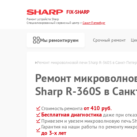
FIX-SHARP
Ремонт устройств Sharp
Специализированный cервисный центр г.
Санкт-Петербург
Мы ремонтируем
Срочный ремонт
Це
 в Санкт-Петербурге
Ремонт микроволновой печи Sharp R-360S в Санкт-Пете
Ремонт микроволно
Sharp R-360S в Санк
от 410 руб.
Стоимость ремонта
Бесплатная диагностика
даже при отказ
Ремонт посудомоечных машин Sharp
Ремонт стиральных машин Sharp
Привезем и увезем микроволновую печь Sh
Гарантия на наши работы по ремонту микр
до 3-х лет