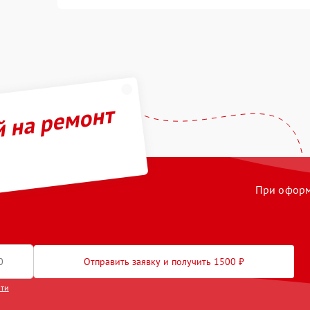
й на ремонт
При оформл
Отправить заявку и получить 1500 ₽
сти