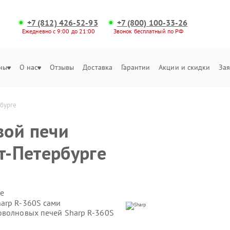
+7 (812) 426-52-93
+7 (800) 100-33-26
Ежедневно с 9:00 до 21:00
Звонок бесплатный по РФ
ны
О нас
Отзывы
Доставка
Гарантии
Акции и скидки
Зая
рбурге
вой печи
т-Петербурге
е
arp R-360S сами
оволновых печей Sharp R-360S