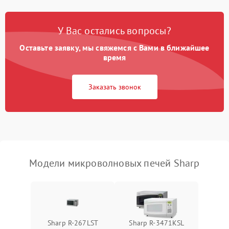
Появление запаха гари
2400 ₽
Подробнее →
У Вас остались вопросы?
Проблемы с вентилятором
2000 ₽
Подробнее →
Оставьте заявку, мы свяжемся с Вами в ближайшее
время
Поломка системы
2200 ₽
Подробнее →
охлаждения
Заказать звонок
Не работают сенсорные
2400 ₽
Подробнее →
кнопки
Не горит подсветка
2000 ₽
Подробнее →
Сломался трансформатор
1000 ₽
Подробнее →
Модели микроволновых печей Sharp
Sharp R-267LST
Sharp R-3471KSL