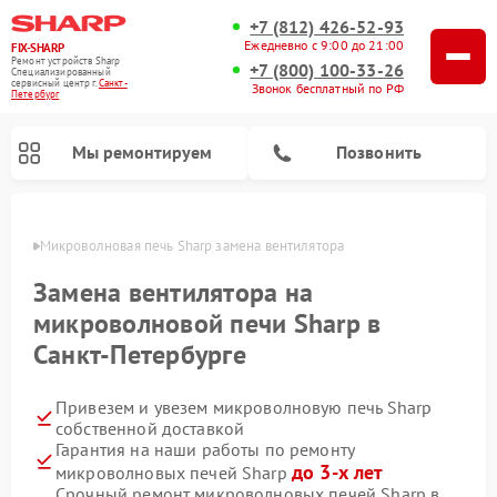
+7 (812) 426-52-93
Ежедневно с 9:00 до 21:00
FIX-SHARP
Ремонт устройств Sharp
+7 (800) 100-33-26
Специализированный
cервисный центр г.
Санкт-
Звонок бесплатный по РФ
Петербург
Мы ремонтируем
Позвонить
бурге
Микроволновая печь Sharp замена вентилятора
Замена вентилятора на
микроволновой печи Sharp в
Санкт-Петербурге
Ремонт посудомоечных машин Sharp
Ремонт стиральных машин Sharp
Привезем и увезем микроволновую печь Sharp
собственной доставкой
Гарантия на наши работы по ремонту
до 3-х лет
микроволновых печей Sharp
Срочный ремонт микроволновых печей Sharp в