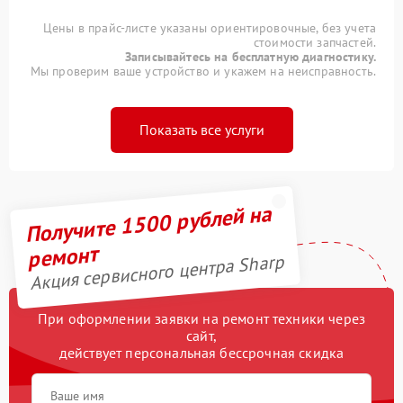
Цены в прайс-листе указаны ориентировочные, без учета
стоимости запчастей.
Записывайтесь на бесплатную диагностику.
Мы проверим ваше устройство и укажем на неисправность.
Показать все услуги
Получите 1500 рублей на
ремонт
Акция сервисного центра Sharp
При оформлении заявки на ремонт техники через
сайт,
действует персональная бессрочная скидка