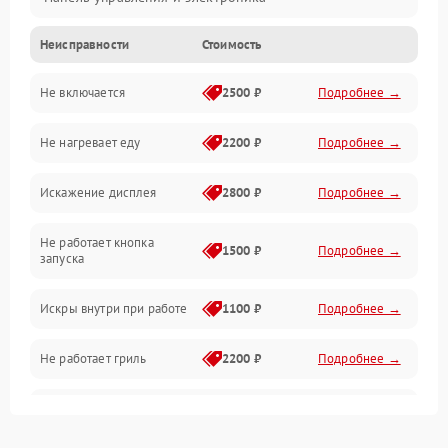
Неисправности
Стоимость
Дверца и корпус
Не включается
2500 ₽
Подробнее →
Механика и внутренние элементы
Не нагревает еду
2200 ₽
Подробнее →
Механические повреждения
Искажение дисплея
2800 ₽
Подробнее →
Питание и запуск
Не работает кнопка
Нагрев и приготовление
1500 ₽
Подробнее →
запуска
Программное обеспечение
Искры внутри при работе
1100 ₽
Подробнее →
Не работает гриль
2200 ₽
Подробнее →
Перегрев или отключение
2400 ₽
Подробнее →
во время работы