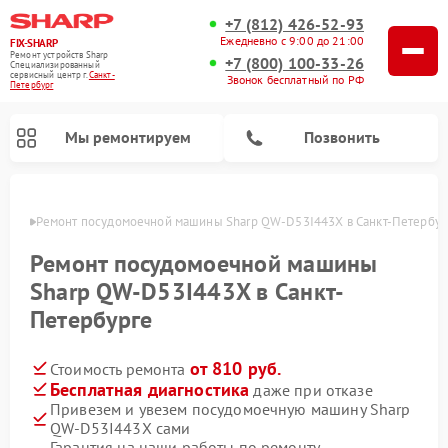
+7 (812) 426-52-93
Ежедневно с 9:00 до 21:00
FIX-SHARP
Ремонт устройств Sharp
+7 (800) 100-33-26
Специализированный
cервисный центр г.
Санкт-
Звонок бесплатный по РФ
Петербург
Мы ремонтируем
Позвонить
бурге
Ремонт посудомоечной машины Sharp QW-D53I443X в Санкт-Петербур
Ремонт посудомоечной машины
Sharp QW-D53I443X в Санкт-
Петербурге
Ремонт микроволновых печей Sharp
Ремонт стиральных машин Sharp
от 810 руб.
Стоимость ремонта
Бесплатная диагностика
даже при отказе
Привезем и увезем посудомоечную машину Sharp
QW-D53I443X сами
Гарантия на наши работы по ремонту