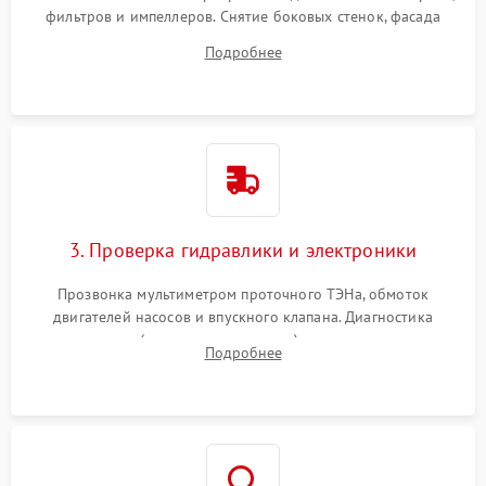
фильтров и импеллеров. Снятие боковых стенок, фасада
дверцы или нижнего поддона для прямого доступа к
Подробнее
циркуляционному насосу, ТЭНу и сливной помпе.
3. Проверка гидравлики и электроники
Прозвонка мультиметром проточного ТЭНа, обмоток
двигателей насосов и впускного клапана. Диагностика
прессостата (датчика уровня воды), датчика мутности,
Подробнее
концевика дверцы и электронного модуля управления.