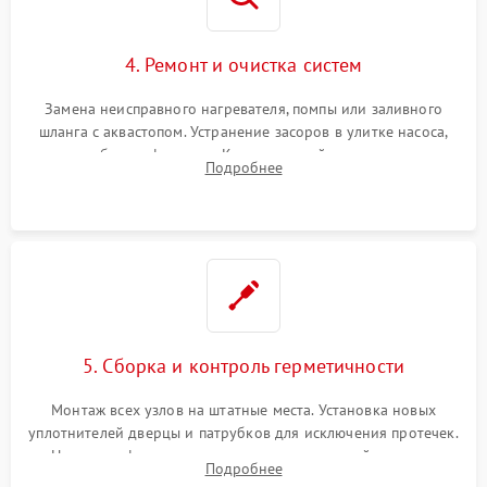
4. Ремонт и очистка систем
Замена неисправного нагревателя, помпы или заливного
шланга с аквастопом. Устранение засоров в улитке насоса,
патрубках и фильтрах. Компонентный ремонт платы
Подробнее
управления, восстановление поврежденной проводки.
5. Сборка и контроль герметичности
Монтаж всех узлов на штатные места. Установка новых
уплотнителей дверцы и патрубков для исключения протечек.
Надежная фиксация хомутов гидравлической системы,
Подробнее
сборка корпуса и установка датчика поплавка.