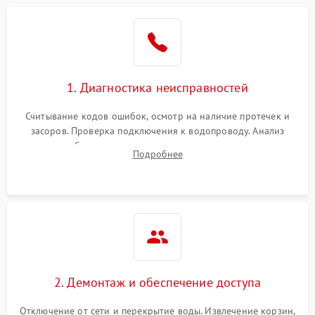
Не работает сушилка
2100 ₽
Подробнее →
Сбои в работе таймера
1700 ₽
Подробнее →
1. Диагностика неисправностей
Проблемы с
2100 ₽
Подробнее →
циркуляционным насосом
Считывание кодов ошибок, осмотр на наличие протечек и
засоров. Проверка подключения к водопроводу. Анализ
жалоб на отсутствие слива, нагрева, вращения
Подробнее
разбрызгивателей или срабатывание системы защиты
аквастоп.
2. Демонтаж и обеспечение доступа
Отключение от сети и перекрытие воды. Извлечение корзин,