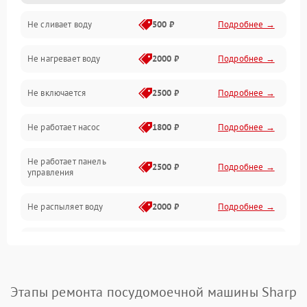
Не сливает воду
500 ₽
Подробнее →
Электропитание
Не нагревает воду
2000 ₽
Подробнее →
Датчики
Не включается
2500 ₽
Подробнее →
Нагрев
Не работает насос
1800 ₽
Подробнее →
Вода
Не работает панель
Гигиена
2500 ₽
Подробнее →
управления
Программное обеспечение
Не распыляет воду
2000 ₽
Подробнее →
Не запускается цикл
1800 ₽
Подробнее →
стирки
Проблемы с набором
Этапы ремонта посудомоечной машины Sharp
1800 ₽
Подробнее →
воды