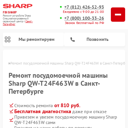
+7 (812) 426-52-93
Ежедневно с 9:00 до 21:00
FIX-SHARP
Ремонт устройств Sharp
+7 (800) 100-33-26
Специализированный
cервисный центр г.
Санкт-
Звонок бесплатный по РФ
Петербург
Мы ремонтируем
Позвонить
бурге
Ремонт посудомоечной машины Sharp QW-T24F463W в Санкт-Петербу
Ремонт посудомоечной машины
Sharp QW-T24F463W в Санкт-
Петербурге
Ремонт микроволновых печей Sharp
Ремонт стиральных машин Sharp
от 810 руб.
Стоимость ремонта
Бесплатная диагностика
даже при отказе
Привезем и увезем посудомоечную машину Sharp
QW-T24F463W сами
Гарантия на наши работы по ремонту