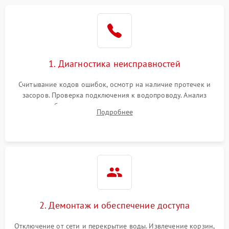
Не работает сушилка
2100 ₽
Подробнее →
Сбои в работе таймера
1700 ₽
Подробнее →
1. Диагностика неисправностей
Проблемы с
2100 ₽
Подробнее →
циркуляционным насосом
Считывание кодов ошибок, осмотр на наличие протечек и
засоров. Проверка подключения к водопроводу. Анализ
жалоб на отсутствие слива, нагрева, вращения
Подробнее
разбрызгивателей или срабатывание системы защиты
аквастоп.
2. Демонтаж и обеспечение доступа
Отключение от сети и перекрытие воды. Извлечение корзин,