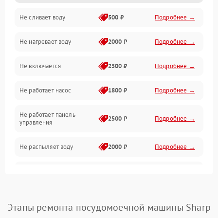
Не сливает воду
500 ₽
Подробнее →
Электропитание
Не нагревает воду
2000 ₽
Подробнее →
Датчики
Не включается
2500 ₽
Подробнее →
Нагрев
Не работает насос
1800 ₽
Подробнее →
Вода
Не работает панель
Гигиена
2500 ₽
Подробнее →
управления
Программное обеспечение
Не распыляет воду
2000 ₽
Подробнее →
Не запускается цикл
1800 ₽
Подробнее →
стирки
Проблемы с набором
Этапы ремонта посудомоечной машины Sharp
1800 ₽
Подробнее →
воды