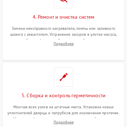
4. Ремонт и очистка систем
Замена неисправного нагревателя, помпы или заливного
шланга с аквастопом. Устранение засоров в улитке насоса,
патрубках и фильтрах. Компонентный ремонт платы
Подробнее
управления, восстановление поврежденной проводки.
5. Сборка и контроль герметичности
Монтаж всех узлов на штатные места. Установка новых
уплотнителей дверцы и патрубков для исключения протечек.
Надежная фиксация хомутов гидравлической системы,
Подробнее
сборка корпуса и установка датчика поплавка.