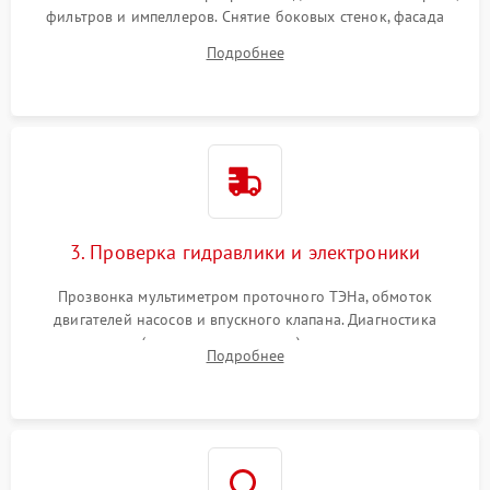
фильтров и импеллеров. Снятие боковых стенок, фасада
дверцы или нижнего поддона для прямого доступа к
Подробнее
циркуляционному насосу, ТЭНу и сливной помпе.
3. Проверка гидравлики и электроники
Прозвонка мультиметром проточного ТЭНа, обмоток
двигателей насосов и впускного клапана. Диагностика
прессостата (датчика уровня воды), датчика мутности,
Подробнее
концевика дверцы и электронного модуля управления.