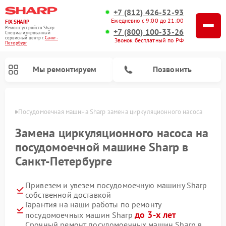
+7 (812) 426-52-93
Ежедневно с 9:00 до 21:00
FIX-SHARP
Ремонт устройств Sharp
+7 (800) 100-33-26
Специализированный
cервисный центр г.
Санкт-
Звонок бесплатный по РФ
Петербург
Мы ремонтируем
Позвонить
бурге
Посудомоечная машина Sharp замена циркуляционного насоса
Замена циркуляционного насоса на
посудомоечной машине Sharp в
Санкт-Петербурге
Ремонт микроволновых печей Sharp
Ремонт стиральных машин Sharp
Привезем и увезем посудомоечную машину Sharp
собственной доставкой
Гарантия на наши работы по ремонту
до 3-х лет
посудомоечных машин Sharp
Срочный ремонт посудомоечных машин Sharp в