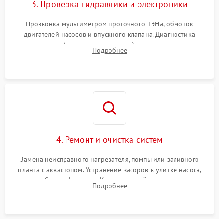
3. Проверка гидравлики и электроники
Прозвонка мультиметром проточного ТЭНа, обмоток
двигателей насосов и впускного клапана. Диагностика
прессостата (датчика уровня воды), датчика мутности,
Подробнее
концевика дверцы и электронного модуля управления.
4. Ремонт и очистка систем
Замена неисправного нагревателя, помпы или заливного
шланга с аквастопом. Устранение засоров в улитке насоса,
патрубках и фильтрах. Компонентный ремонт платы
Подробнее
управления, восстановление поврежденной проводки.