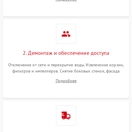
разбрызгивателей или срабатывание системы защиты
аквастоп.
2. Демонтаж и обеспечение доступа
Отключение от сети и перекрытие воды. Извлечение корзин,
фильтров и импеллеров. Снятие боковых стенок, фасада
дверцы или нижнего поддона для прямого доступа к
Подробнее
циркуляционному насосу, ТЭНу и сливной помпе.