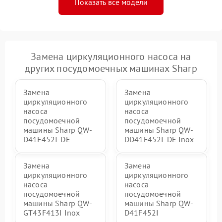
Показать все модели
Замена циркуляционного насоса на
других посудомоечных машинах Sharp
Замена
Замена
циркуляционного
циркуляционного
насоса
насоса
посудомоечной
посудомоечной
машины Sharp QW-
машины Sharp QW-
D41F452I-DE
DD41F452I-DE Inox
Замена
Замена
циркуляционного
циркуляционного
насоса
насоса
посудомоечной
посудомоечной
машины Sharp QW-
машины Sharp QW-
GT43F413I Inox
D41F452I