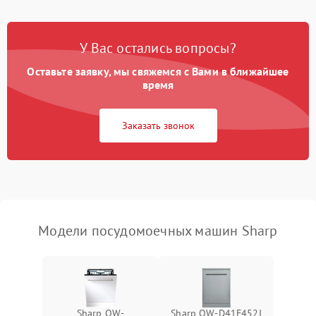
Проблемы с набором
1800 ₽
Подробнее →
воды
У Вас остались вопросы?
Оставьте заявку, мы свяжемся с Вами в ближайшее
Не работает сушилка
2100 ₽
Подробнее →
время
Сбои в работе таймера
1700 ₽
Подробнее →
Заказать звонок
Проблемы с
2100 ₽
Подробнее →
циркуляционным насосом
Модели посудомоечных машин Sharp
Sharp QW-
Sharp QW-D41F452I