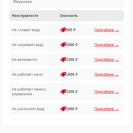
Механика
Неисправности
Стоимость
Управление
Не сливает воду
500 ₽
Подробнее →
Электропитание
Не нагревает воду
2000 ₽
Подробнее →
Датчики
Не включается
2500 ₽
Подробнее →
Нагрев
Не работает насос
1800 ₽
Подробнее →
Вода
Не работает панель
Гигиена
2500 ₽
Подробнее →
управления
Программное обеспечение
Не распыляет воду
2000 ₽
Подробнее →
Не запускается цикл
1800 ₽
Подробнее →
стирки