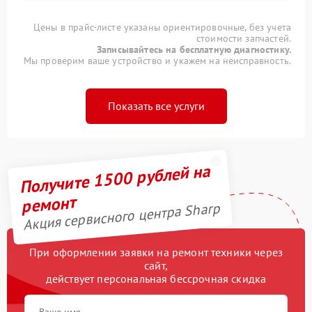
Цены в прайс-листе указаны ориентировочные, без учета
стоимости запчастей.
Записывайтесь на бесплатную диагностику.
Мы проверим ваше устройство и укажем на неисправность.
Показать все услуги
Получите 1500 рублей на
ремонт
Акция сервисного центра Sharp
При оформлении заявки на ремонт техники через
сайт,
действует персональная бессрочная скидка