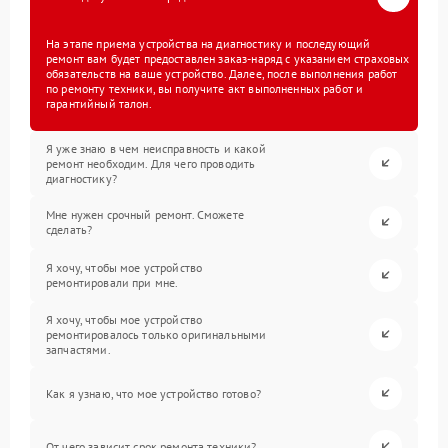
На этапе приема устройства на диагностику и последующий
ремонт вам будет предоставлен заказ-наряд с указанием страховых
обязательств на ваше устройство. Далее, после выполнения работ
по ремонту техники, вы получите акт выполненных работ и
гарантийный талон.
Я уже знаю в чем неисправность и какой
ремонт необходим. Для чего проводить
диагностику?
Мне нужен срочный ремонт. Сможете
сделать?
Я хочу, чтобы мое устройство
ремонтировали при мне.
Я хочу, чтобы мое устройство
ремонтировалось только оригинальными
запчастями.
Как я узнаю, что мое устройство готово?
От чего зависит срок ремонта техники?