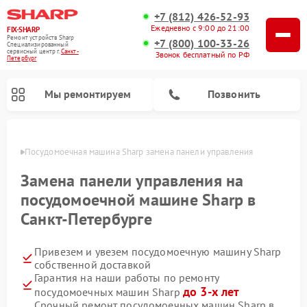
+7 (812) 426-52-93
Ежедневно с 9:00 до 21:00
FIX-SHARP
Ремонт устройств Sharp
+7 (800) 100-33-26
Специализированный
cервисный центр г.
Санкт-
Звонок бесплатный по РФ
Петербург
Мы ремонтируем
Позвонить
бурге
Посудомоечная машина Sharp замена панели управления
Замена панели управления на
посудомоечной машине Sharp в
Санкт-Петербурге
Ремонт микроволновых печей Sharp
Ремонт стиральных машин Sharp
Привезем и увезем посудомоечную машину Sharp
собственной доставкой
Гарантия на наши работы по ремонту
до 3-х лет
посудомоечных машин Sharp
Срочный ремонт посудомоечных машин Sharp в