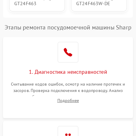
GT24F463
GT24F463W-DE
Этапы ремонта посудомоечной машины Sharp
1. Диагностика неисправностей
Считывание кодов ошибок, осмотр на наличие протечек и
засоров. Проверка подключения к водопроводу. Анализ
жалоб на отсутствие слива, нагрева, вращения
Подробнее
разбрызгивателей или срабатывание системы защиты
аквастоп.