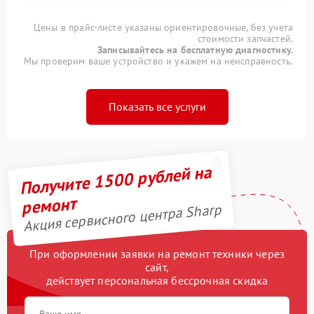
Цены в прайс-листе указаны ориентировочные, без учета
стоимости запчастей.
Записывайтесь на бесплатную диагностику.
Мы проверим ваше устройство и укажем на неисправность.
Показать все услуги
Получите 1500 рублей на
ремонт
Акция сервисного центра Sharp
При оформлении заявки на ремонт техники через
сайт,
действует персональная бессрочная скидка