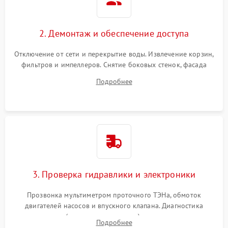
2. Демонтаж и обеспечение доступа
Отключение от сети и перекрытие воды. Извлечение корзин,
фильтров и импеллеров. Снятие боковых стенок, фасада
дверцы или нижнего поддона для прямого доступа к
Подробнее
циркуляционному насосу, ТЭНу и сливной помпе.
3. Проверка гидравлики и электроники
Прозвонка мультиметром проточного ТЭНа, обмоток
двигателей насосов и впускного клапана. Диагностика
прессостата (датчика уровня воды), датчика мутности,
Подробнее
концевика дверцы и электронного модуля управления.