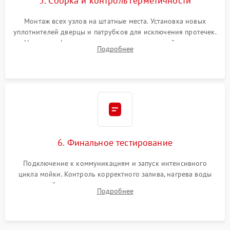
5. Сборка и контроль герметичности
Монтаж всех узлов на штатные места. Установка новых
уплотнителей дверцы и патрубков для исключения протечек.
Надежная фиксация хомутов гидравлической системы,
Подробнее
сборка корпуса и установка датчика поплавка.
6. Финальное тестирование
Подключение к коммуникациям и запуск интенсивного
цикла мойки. Контроль корректного залива, нагрева воды
до нужной температуры, отсутствия посторонних шумов,
Подробнее
штатного слива и абсолютной сухости в поддоне.