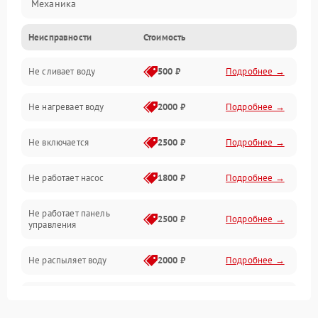
Механика
Неисправности
Стоимость
Управление
Не сливает воду
500 ₽
Подробнее →
Электропитание
Не нагревает воду
2000 ₽
Подробнее →
Датчики
Не включается
2500 ₽
Подробнее →
Нагрев
Не работает насос
1800 ₽
Подробнее →
Вода
Не работает панель
Гигиена
2500 ₽
Подробнее →
управления
Программное обеспечение
Не распыляет воду
2000 ₽
Подробнее →
Не запускается цикл
1800 ₽
Подробнее →
стирки