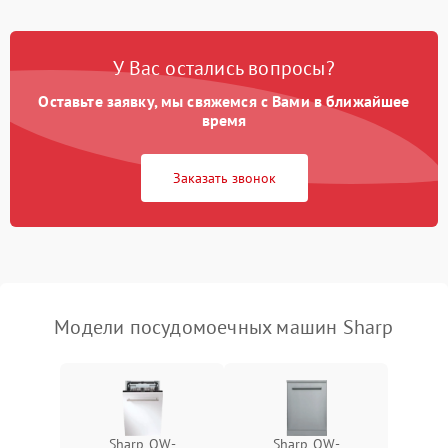
Проблемы с набором
1800 ₽
Подробнее →
воды
У Вас остались вопросы?
Оставьте заявку, мы свяжемся с Вами в ближайшее
Не работает сушилка
2100 ₽
Подробнее →
время
Сбои в работе таймера
1700 ₽
Подробнее →
Заказать звонок
Проблемы с
2100 ₽
Подробнее →
циркуляционным насосом
Модели посудомоечных машин Sharp
Sharp QW-
Sharp QW-