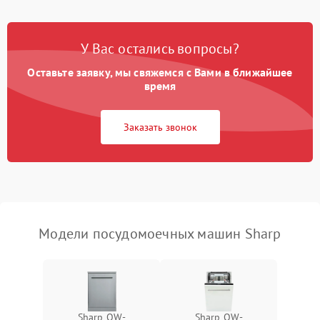
Проблемы с набором
1800 ₽
Подробнее →
воды
У Вас остались вопросы?
Оставьте заявку, мы свяжемся с Вами в ближайшее
Не работает сушилка
2100 ₽
Подробнее →
время
Сбои в работе таймера
1700 ₽
Подробнее →
Заказать звонок
Проблемы с
2100 ₽
Подробнее →
циркуляционным насосом
Модели посудомоечных машин Sharp
Sharp QW-
Sharp QW-