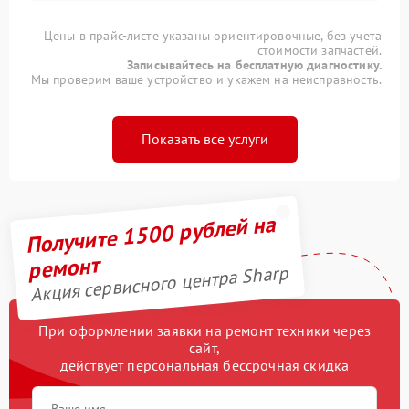
Цены в прайс-листе указаны ориентировочные, без учета
стоимости запчастей.
Записывайтесь на бесплатную диагностику.
Мы проверим ваше устройство и укажем на неисправность.
Показать все услуги
Получите 1500 рублей на
ремонт
Акция сервисного центра Sharp
При оформлении заявки на ремонт техники через
сайт,
действует персональная бессрочная скидка