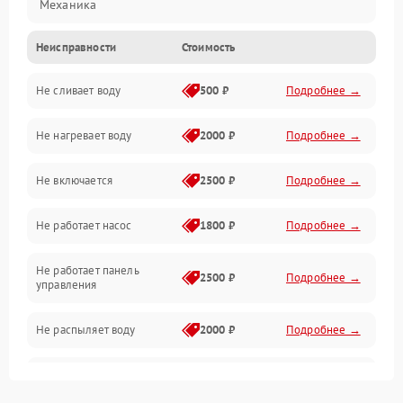
Механика
Неисправности
Стоимость
Управление
Не сливает воду
500 ₽
Подробнее →
Электропитание
Не нагревает воду
2000 ₽
Подробнее →
Датчики
Не включается
2500 ₽
Подробнее →
Нагрев
Не работает насос
1800 ₽
Подробнее →
Вода
Не работает панель
Гигиена
2500 ₽
Подробнее →
управления
Программное обеспечение
Не распыляет воду
2000 ₽
Подробнее →
Не запускается цикл
1800 ₽
Подробнее →
стирки