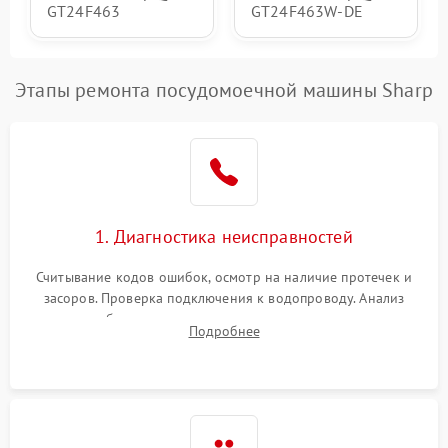
GT24F463
GT24F463W-DE
Этапы ремонта посудомоечной машины Sharp
1. Диагностика неисправностей
Считывание кодов ошибок, осмотр на наличие протечек и
засоров. Проверка подключения к водопроводу. Анализ
жалоб на отсутствие слива, нагрева, вращения
Подробнее
разбрызгивателей или срабатывание системы защиты
аквастоп.