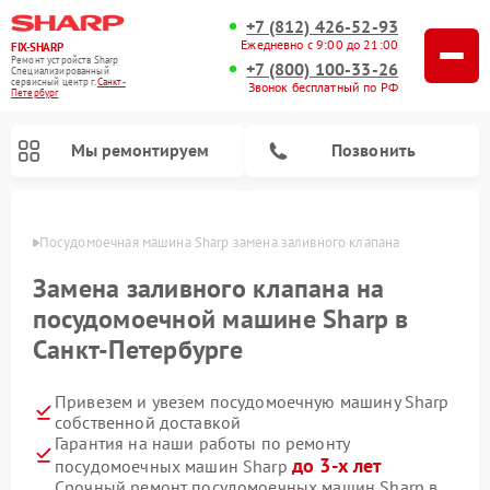
+7 (812) 426-52-93
Ежедневно с 9:00 до 21:00
FIX-SHARP
Ремонт устройств Sharp
+7 (800) 100-33-26
Специализированный
cервисный центр г.
Санкт-
Звонок бесплатный по РФ
Петербург
Мы ремонтируем
Позвонить
бурге
Посудомоечная машина Sharp замена заливного клапана
Замена заливного клапана на
посудомоечной машине Sharp в
Санкт-Петербурге
Ремонт микроволновых печей Sharp
Ремонт стиральных машин Sharp
Привезем и увезем посудомоечную машину Sharp
собственной доставкой
Гарантия на наши работы по ремонту
до 3-х лет
посудомоечных машин Sharp
Срочный ремонт посудомоечных машин Sharp в