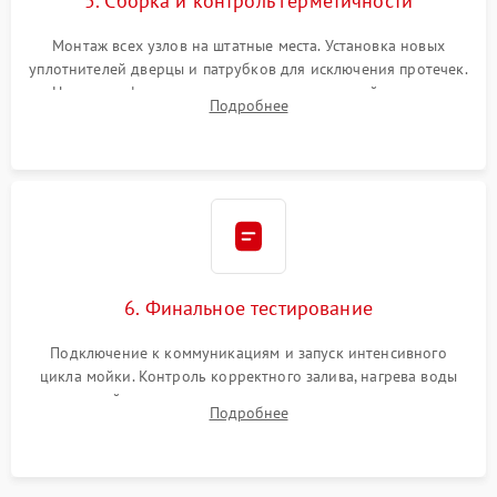
5. Сборка и контроль герметичности
Монтаж всех узлов на штатные места. Установка новых
уплотнителей дверцы и патрубков для исключения протечек.
Надежная фиксация хомутов гидравлической системы,
Подробнее
сборка корпуса и установка датчика поплавка.
6. Финальное тестирование
Подключение к коммуникациям и запуск интенсивного
цикла мойки. Контроль корректного залива, нагрева воды
до нужной температуры, отсутствия посторонних шумов,
Подробнее
штатного слива и абсолютной сухости в поддоне.