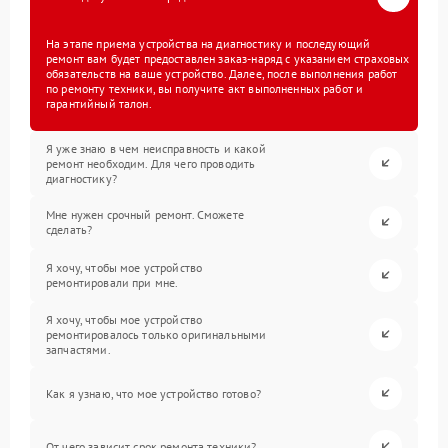
На этапе приема устройства на диагностику и последующий
ремонт вам будет предоставлен заказ-наряд с указанием страховых
обязательств на ваше устройство. Далее, после выполнения работ
по ремонту техники, вы получите акт выполненных работ и
гарантийный талон.
Я уже знаю в чем неисправность и какой
ремонт необходим. Для чего проводить
диагностику?
Мне нужен срочный ремонт. Сможете
сделать?
Я хочу, чтобы мое устройство
ремонтировали при мне.
Я хочу, чтобы мое устройство
ремонтировалось только оригинальными
запчастями.
Как я узнаю, что мое устройство готово?
От чего зависит срок ремонта техники?