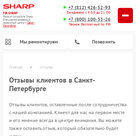
+7 (812) 426-52-93
Ежедневно с 9:00 до 21:00
FIX-SHARP
Ремонт устройств Sharp
+7 (800) 100-33-26
Специализированный
cервисный центр г.
Санкт-
Звонок бесплатный по РФ
Петербург
Мы ремонтируем
Позвонить
Главная
Отзывы
Отзывы клиентов в Санкт-
Петербурге
Отзывы клиентов, оставленные после сотрудничества
с нашей компанией. Клиент для нас на первом месте
и его мнение всегда в центре внимания. Вы можете
Ремонт микроволновых печей Sharp
Ремонт посудомоечных машин Sharp
Ремонт стиральных машин Sharp
также оставить отзыв, который обязательно будет
учтен.