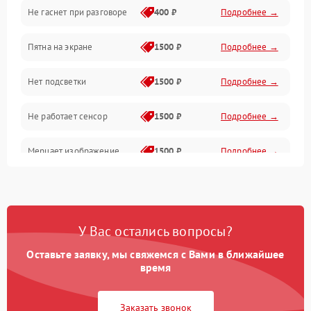
Не гаснет при разговоре
400 ₽
Подробнее →
Зарядка
Пятна на экране
1500 ₽
Подробнее →
Проблемы с питанием, зарядкой и аккумулятором
Нет подсветки
1500 ₽
Подробнее →
Проблемы с работой системы, корпусом и другие
Не работает сенсор
1500 ₽
Подробнее →
Мерцает изображение
1500 ₽
Подробнее →
Не работает 3D Touch
2400 ₽
Подробнее →
Не работает Face ID
4000 ₽
Подробнее →
У Вас остались вопросы?
Оставьте заявку, мы свяжемся с Вами в ближайшее
время
Заказать звонок