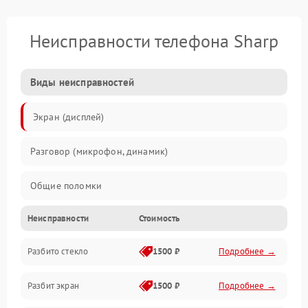
Неисправности телефона Sharp
Виды неисправностей
Экран (дисплей)
Разговор (микрофон, динамик)
Общие поломки
Неисправности
Стоимость
Проблемы связи
Разбито стекло
1500 ₽
Подробнее →
Камеры
Разбит экран
1500 ₽
Подробнее →
Проблемы с дисплеем и сенсором