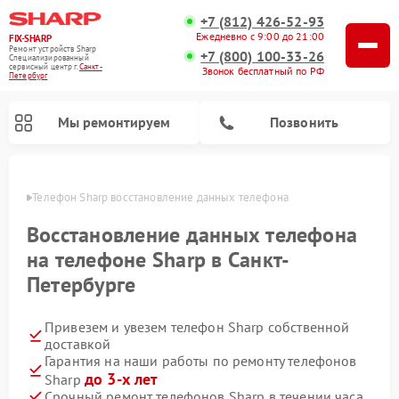
+7 (812) 426-52-93
Ежедневно с 9:00 до 21:00
FIX-SHARP
Ремонт устройств Sharp
+7 (800) 100-33-26
Специализированный
cервисный центр г.
Санкт-
Звонок бесплатный по РФ
Петербург
Мы ремонтируем
Позвонить
бурге
Телефон Sharp восстановление данных телефона
Восстановление данных телефона
на телефоне Sharp в Санкт-
Петербурге
Ремонт микроволновых печей Sharp
Ремонт стиральных машин Sharp
Ремонт посудомоечных машин Sharp
Привезем и увезем телефон Sharp собственной
доставкой
Гарантия на наши работы по ремонту телефонов
до 3-х лет
Sharp
Срочный ремонт телефонов Sharp в течении часа