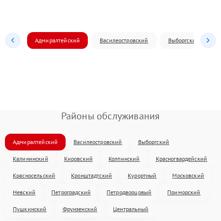
Адмиралтейский
Василеостровский
Выборгский
Районы обслуживания
Адмиралтейский
Василеостровский
Выборгский
Калининский
Кировский
Колпинский
Красногвардейский
Красносельский
Кронштадтский
Курортный
Московский
Невский
Петроградский
Петродворцовый
Приморский
Пушкинский
Фрунзенский
Центральный