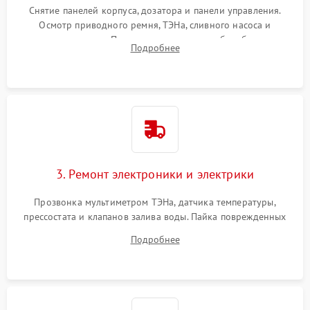
Снятие панелей корпуса, дозатора и панели управления.
Осмотр приводного ремня, ТЭНа, сливного насоса и
амортизаторов. Проверка подшипников барабана и
Подробнее
крестовины на износ, а манжеты люка на разрывы.
3. Ремонт электроники и электрики
Прозвонка мультиметром ТЭНа, датчика температуры,
прессостата и клапанов залива воды. Пайка поврежденных
дорожек или замена симисторов на плате управления.
Подробнее
Восстановление целостности проводки и контактов.