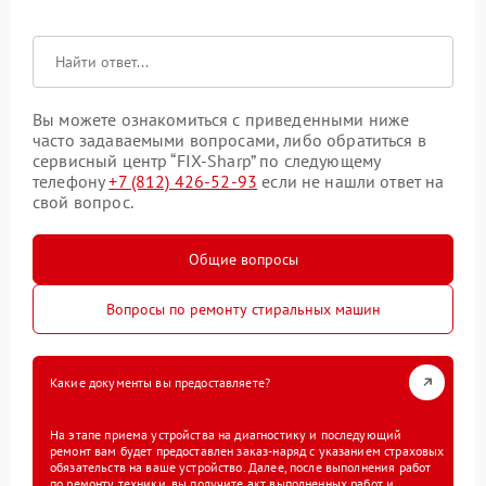
Вы можете ознакомиться с приведенными ниже
часто задаваемыми вопросами, либо обратиться в
сервисный центр “FIX-Sharp” по следующему
телефону
+7 (812) 426-52-93
если не нашли ответ на
свой вопрос.
Общие вопросы
Вопросы по ремонту стиральных машин
Какие документы вы предоставляете?
На этапе приема устройства на диагностику и последующий
ремонт вам будет предоставлен заказ-наряд с указанием страховых
обязательств на ваше устройство. Далее, после выполнения работ
по ремонту техники, вы получите акт выполненных работ и