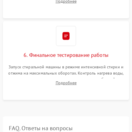
Подробнее
герметиком для предотвращения возможных протечек воды.
6. Финальное тестирование работы
Запуск стиральной машины в режиме интенсивной стирки и
отжима на максимальных оборотах. Контроль нагрева воды,
корректности слива, отсутствия излишних вибраций,
Подробнее
посторонних стуков и протечек под корпусом.
FAQ. Ответы на вопросы