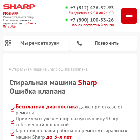
+7 (812) 426-52-93
Ежедневно с 9:00 до 21:00
FIX-SHARP
Ремонт устройств Sharp
+7 (800) 100-33-26
Специализированный
cервисный центр г.
Санкт-
Звонок бесплатный по РФ
Петербург
Мы ремонтируем
Позвонить
бурге
Стиральная машина Sharp ошибка клапана
Стиральная машина
Sharp
Ошибка клапана
Бесплатная диагностика
даже при отказе от
Ремонт микроволновых печей Sharp
Ремонт посудомоечных машин Sharp
ремонта
Привезем и увезем стиральную машину Sharp
собственной доставкой
Гарантия на наши работы по ремонту стиральных
до 3-х лет
машин Sharp