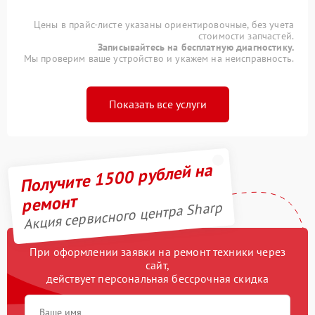
Цены в прайс-листе указаны ориентировочные, без учета
стоимости запчастей.
Записывайтесь на бесплатную диагностику.
Мы проверим ваше устройство и укажем на неисправность.
Показать все услуги
Получите 1500 рублей на
ремонт
Акция сервисного центра Sharp
При оформлении заявки на ремонт техники через
сайт,
действует персональная бессрочная скидка