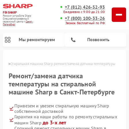
+7 (812) 426-52-93
Ежедневно с 9:00 до 21:00
FIX-SHARP
Ремонт устройств Sharp
+7 (800) 100-33-26
Специализированный
cервисный центр г.
Санкт-
Звонок бесплатный по РФ
Петербург
Мы ремонтируем
Позвонить
бурге
Стиральная машина Sharp ремонт/замена датчика температуры
Ремонт/замена датчика
температуры на стиральной
машине Sharp в Санкт-Петербурге
Ремонт микроволновых печей Sharp
Ремонт посудомоечных машин Sharp
Привезем и увезем стиральную машину Sharp
собственной доставкой
Гарантия на наши работы по ремонту стиральных
до 3-х лет
машин Sharp
Срочный ремонт стиральных машин Sharp в