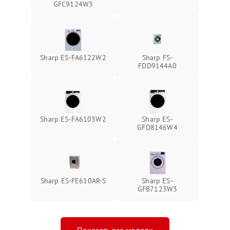
GFC9124W3
Sharp ES-FA6122W2
Sharp FS-
FDD9144A0
Sharp ES-FA6103W2
Sharp ES-
GFD8146W4
Sharp ES-FE610AR-S
Sharp ES-
GFB7123W3
Показать все модели