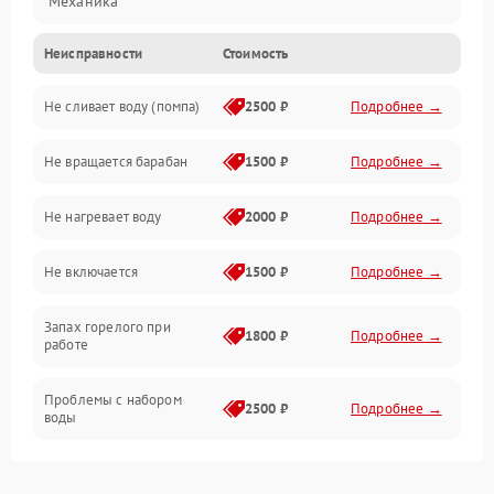
Механика
Неисправности
Стоимость
Электропитание
Не сливает воду (помпа)
2500 ₽
Подробнее →
Водоснабжение
Не вращается барабан
1500 ₽
Подробнее →
Слив
Не нагревает воду
2000 ₽
Подробнее →
Программное обеспечение
Не включается
1500 ₽
Подробнее →
Запах горелого при
1800 ₽
Подробнее →
работе
Проблемы с набором
2500 ₽
Подробнее →
воды
Замена ТЭНа
2200 ₽
Подробнее →