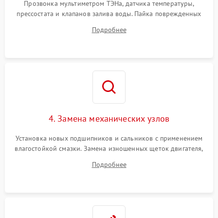
Прозвонка мультиметром ТЭНа, датчика температуры,
прессостата и клапанов залива воды. Пайка поврежденных
дорожек или замена симисторов на плате управления.
Подробнее
Восстановление целостности проводки и контактов.
4. Замена механических узлов
Установка новых подшипников и сальников с применением
влагостойкой смазки. Замена изношенных щеток двигателя,
порванного ремня привода, неисправного сливного насоса
Подробнее
или поврежденной резиновой манжеты.