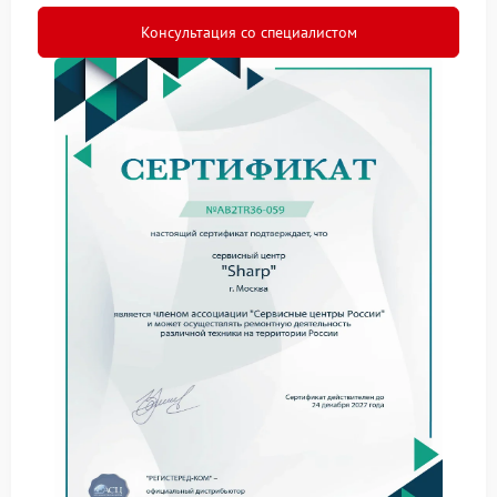
их устранение
Консультация со специалистом
Телевизоры со временем могут терять качество
изображения, издавать посторонние звуки или
переставать реагировать на пульт. Причиной таких
сбоев часто становятся перегрев, скачки
напряжения или нарушение контактов. В нашем
центре ремонт Sharp проводится с учетом всех
особенностей устройства, что гарантирует точность
и долговечность результата.
Чтобы снизить риск поломок, стоит придерживаться
простых правил эксплуатации:
избегать длительной работы на максимальной
яркости;
использовать стабилизатор напряжения;
не допускать попадания влаги внутрь корпуса;
периодически очищать вентиляционные
отверстия.
Услуги FIX-SHARP и бесплатная
диагностика