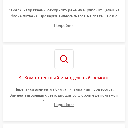
Замеры напряжений дежурного режима и рабочих цепей на
блоке питания. Проверка видеосигналов на плате T-Con с
помощью осциллографа. Тестирование LED-драйвера и
Подробнее
светодиодных планок подсветки мультиметром.
4. Компонентный и модульный ремонт
Перепайка элементов блока питания или процессора.
Замена выгоревших светодиодов со сложным демонтажом
хрупкой матрицы. Восстановление поврежденных дорожек,
Подробнее
прошивка микросхем памяти EEPROM