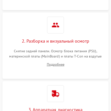
2. Разборка и визуальный осмотр
Снятие задней панели. Осмотр блока питания (PSU),
материнской платы (MainBoard) и платы T-Con на вздутые
конденсаторы, прогары, окисления и микротрещины.
Подробнее
Проверка надежности фиксации и целостности шлейфов.
3. Аппаратная диагностика