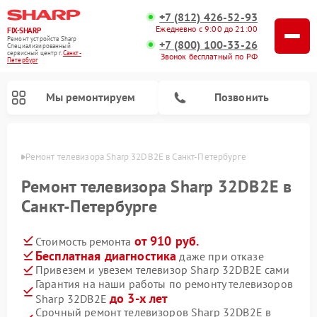
+7 (812) 426-52-93
Ежедневно с 9:00 до 21:00
FIX-SHARP
Ремонт устройств Sharp
+7 (800) 100-33-26
Специализированный
cервисный центр г.
Санкт-
Звонок бесплатный по РФ
Петербург
Мы ремонтируем
Позвонить
бурге
Ремонт телевизора Sharp 32DB2E в Санкт-Петербурге
Ремонт телевизора Sharp 32DB2E в
Санкт-Петербурге
от 910 руб.
Стоимость ремонта
Ремонт микроволновых печей Sharp
Ремонт посудомоечных машин Sharp
Ремонт стиральных машин Sharp
Бесплатная диагностика
даже при отказе
Привезем и увезем телевизор Sharp 32DB2E сами
Гарантия на наши работы по ремонту телевизоров
до 3-х лет
Sharp 32DB2E
Срочный ремонт телевизоров Sharp 32DB2E в