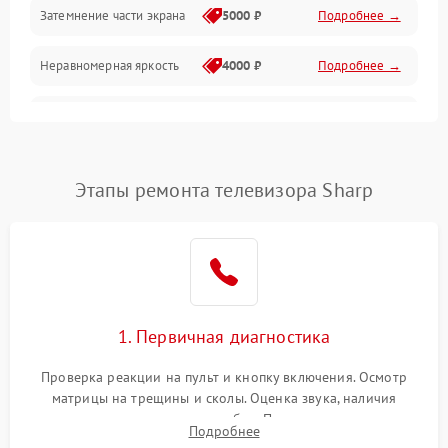
Механические повреждения
Затемнение части экрана
5000 ₽
Подробнее →
Программное обеспечение
Неравномерная яркость
4000 ₽
Подробнее →
Корпус и механика
Выгорание матрицы
6000 ₽
Подробнее →
Пульт и управление
Этапы ремонта телевизора Sharp
Сеть и подключения
Аудио
Сетевая
1. Первичная диагностика
Проверка реакции на пульт и кнопку включения. Осмотр
матрицы на трещины и сколы. Оценка звука, наличия
подсветки и индикаторов ошибок. Подключение тестовых
Подробнее
источников сигнала для выявления симптомов поломки.