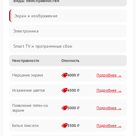
Виды неисправностей
Экран и изображение
Электроника
Smart TV и программные сбои
Неисправности
Стоимость
Питание и запуск
Мерцание экрана
4000 ₽
Подробнее →
Подсветка и LED-модули
Искажение цветов
4500 ₽
Подробнее →
Звук и аудиосистема
Появление пятен на
Сигнал и приём каналов
5000 ₽
Подробнее →
экране
Разъёмы и интерфейсы
Битые пиксели
5500 ₽
Подробнее →