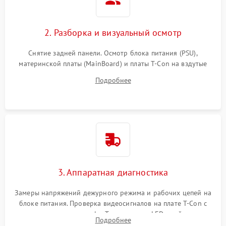
2. Разборка и визуальный осмотр
Снятие задней панели. Осмотр блока питания (PSU),
материнской платы (MainBoard) и платы T-Con на вздутые
конденсаторы, прогары, окисления и микротрещины.
Подробнее
Проверка надежности фиксации и целостности шлейфов.
3. Аппаратная диагностика
Замеры напряжений дежурного режима и рабочих цепей на
блоке питания. Проверка видеосигналов на плате T-Con с
помощью осциллографа. Тестирование LED-драйвера и
Подробнее
светодиодных планок подсветки мультиметром.