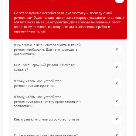
На этапе приема устройства на диагностику и последующий
ремонт вам будет предоставлен заказ-наряд с указанием страховых
обязательств на ваше устройство. Далее, после выполнения работ
по ремонту техники, вы получите акт выполненных работ и
гарантийный талон.
Я уже знаю в чем неисправность и какой
ремонт необходим. Для чего проводить
диагностику?
Мне нужен срочный ремонт. Сможете
сделать?
Я хочу, чтобы мое устройство
ремонтировали при мне.
Я хочу, чтобы мое устройство
ремонтировалось только оригинальными
запчастями.
Как я узнаю, что мое устройство готово?
От чего зависит срок ремонта техники?