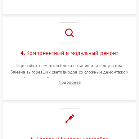
4. Компонентный и модульный ремонт
Перепайка элементов блока питания или процессора.
Замена выгоревших светодиодов со сложным демонтажом
хрупкой матрицы. Восстановление поврежденных дорожек,
Подробнее
прошивка микросхем памяти EEPROM
5. Сборка и базовая настройка