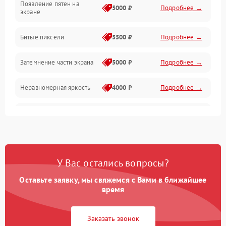
Появление пятен на
Сигнал и приём каналов
5000 ₽
Подробнее →
экране
Разъёмы и интерфейсы
Битые пиксели
5500 ₽
Подробнее →
Механические повреждения
Затемнение части экрана
5000 ₽
Подробнее →
Программное обеспечение
Неравномерная яркость
4000 ₽
Подробнее →
Корпус и механика
Выгорание матрицы
6000 ₽
Подробнее →
Пульт и управление
Сеть и подключения
У Вас остались вопросы?
Оставьте заявку, мы свяжемся с Вами в ближайшее
Аудио
время
Сетевая
Заказать звонок