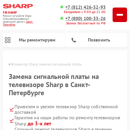
+7 (812) 426-52-93
Ежедневно с 9:00 до 21:00
FIX-SHARP
Ремонт устройств Sharp
+7 (800) 100-33-26
Специализированный
cервисный центр г.
Санкт-
Звонок бесплатный по РФ
Петербург
Мы ремонтируем
Позвонить
бурге
Телевизор Sharp замена сигнальной платы
Замена сигнальной платы на
телевизоре Sharp в Санкт-
Петербурге
Ремонт микроволновых печей Sharp
Ремонт посудомоечных машин Sharp
Ремонт стиральных машин Sharp
Привезем и увезем телевизор Sharp собственной
доставкой
Гарантия на наши работы по ремонту телевизоров
до 3-х лет
Sharp
Срочный ремонт телевизоров Sharp в течении