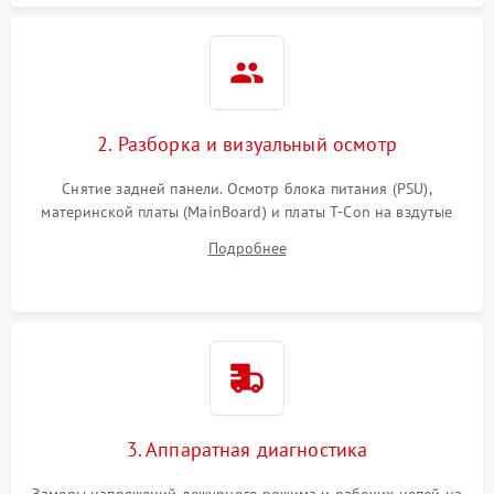
2. Разборка и визуальный осмотр
Снятие задней панели. Осмотр блока питания (PSU),
материнской платы (MainBoard) и платы T-Con на вздутые
конденсаторы, прогары, окисления и микротрещины.
Подробнее
Проверка надежности фиксации и целостности шлейфов.
3. Аппаратная диагностика
Замеры напряжений дежурного режима и рабочих цепей на