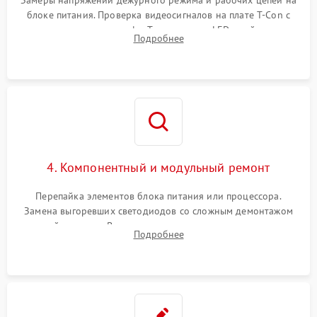
блоке питания. Проверка видеосигналов на плате T-Con с
помощью осциллографа. Тестирование LED-драйвера и
Подробнее
светодиодных планок подсветки мультиметром.
4. Компонентный и модульный ремонт
Перепайка элементов блока питания или процессора.
Замена выгоревших светодиодов со сложным демонтажом
хрупкой матрицы. Восстановление поврежденных дорожек,
Подробнее
прошивка микросхем памяти EEPROM