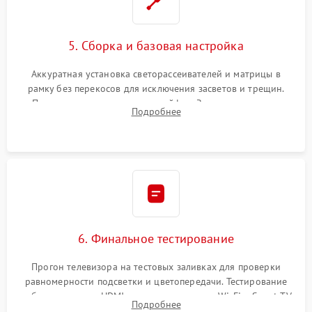
5. Сборка и базовая настройка
Аккуратная установка светорассеивателей и матрицы в
рамку без перекосов для исключения засветов и трещин.
Подключение внутренних шлейфов. Закрытие корпуса.
Подробнее
Сброс настроек и обновление программного обеспечения.
6. Финальное тестирование
Прогон телевизора на тестовых заливках для проверки
равномерности подсветки и цветопередачи. Тестирование
работы разъемов HDMI, динамиков, модуля Wi-Fi и Smart TV
Подробнее
в рабочем режиме в течение нескольких часов.