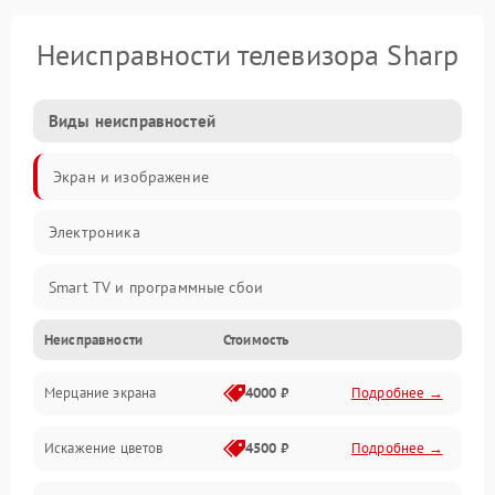
Неисправности телевизора Sharp
Виды неисправностей
Экран и изображение
Электроника
Smart TV и программные сбои
Неисправности
Стоимость
Питание и запуск
Мерцание экрана
4000 ₽
Подробнее →
Подсветка и LED-модули
Искажение цветов
4500 ₽
Подробнее →
Звук и аудиосистема